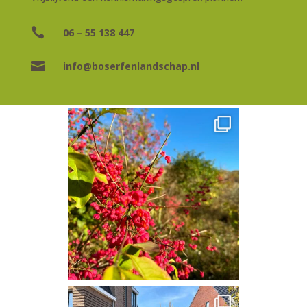

06 – 55 138 447

info@boserfenlandschap.nl