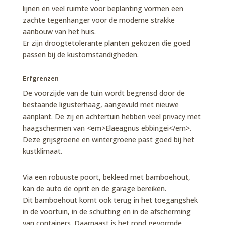
lijnen en veel ruimte voor beplanting vormen een
zachte tegenhanger voor de moderne strakke
aanbouw van het huis.
Er zijn droogtetolerante planten gekozen die goed
passen bij de kustomstandigheden.
Erfgrenzen
De voorzijde van de tuin wordt begrensd door de
bestaande ligusterhaag, aangevuld met nieuwe
aanplant. De zij en achtertuin hebben veel privacy met
haagschermen van <em>Elaeagnus ebbingei</em>.
Deze grijsgroene en wintergroene past goed bij het
kustklimaat.
Via een robuuste poort, bekleed met bamboehout,
kan de auto de oprit en de garage bereiken.
Dit bamboehout komt ook terug in het toegangshek
in de voortuin, in de schutting en in de afscherming
van containers. Daarnaast is het rond gevormde