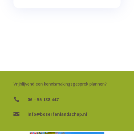
Vrijblijvend een kennismakingsgesprek plannen?

06 – 55 138 447

info@boserfenlandschap.nl