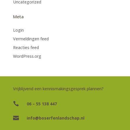
Uncategorized
Meta
Login
Vermeldingen feed
Reacties feed
WordPress.org
Vrijblijvend een kennismakingsgesprek plannen?

06 – 55 138 447

info@boserfenlandschap.nl