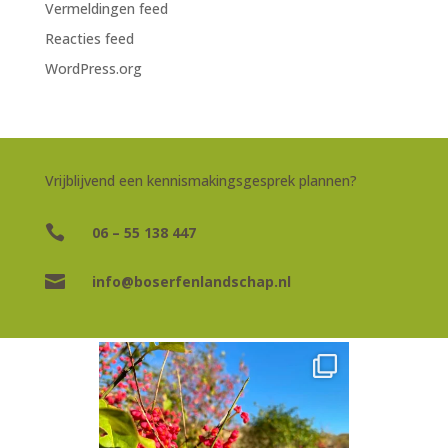
Vermeldingen feed
Reacties feed
WordPress.org
Vrijblijvend een kennismakingsgesprek plannen?

06 – 55 138 447

info@boserfenlandschap.nl