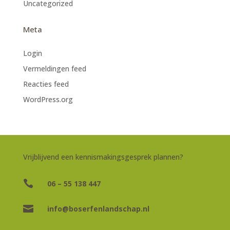
Uncategorized
Meta
Login
Vermeldingen feed
Reacties feed
WordPress.org
Vrijblijvend een kennismakingsgesprek plannen?

06 – 55 138 447

info@boserfenlandschap.nl