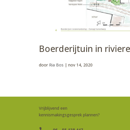
Boerderijtuin in rivie
door
Ria Bos
|
nov 14, 2020
Vrijblijvend een
kennismakingsgesprek plannen?

06 – 55 138 447